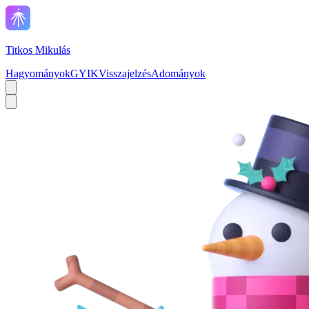
Titkos Mikulás
Hagyományok
GYIK
Visszajelzés
Adományok