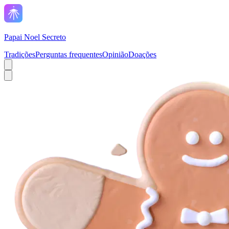
Papai Noel Secreto
Tradições
Perguntas frequentes
Opinião
Doações