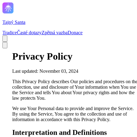
Tajný Santa
Tradice
Časté dotazy
Zpětná vazba
Donace