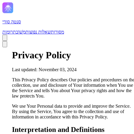
סנטה סודי
מסורות
שאלות נפוצות
מָשׁוֹב
תרומות