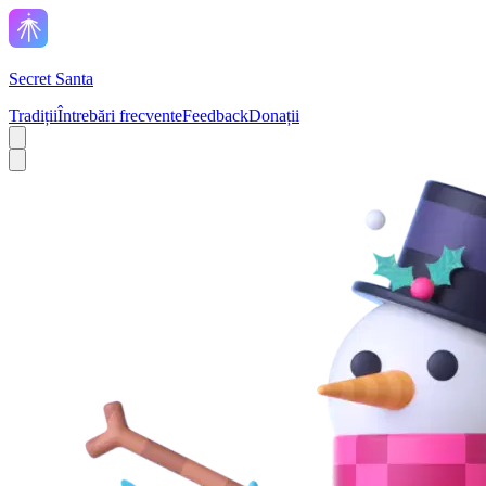
Secret Santa
Tradiții
Întrebări frecvente
Feedback
Donații