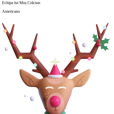
Echipa lui Moș Crăciun
Americano