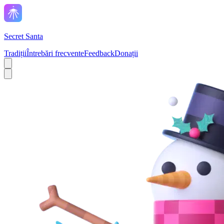
Secret Santa
Tradiții
Întrebări frecvente
Feedback
Donații